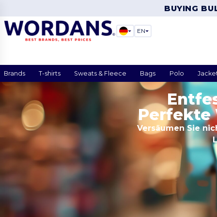
BUYING BU
EN
Brands
T-shirts
Sweats & Fleece
Bags
Polo
Jacke
Entfe
Perfekte 
Versäumen Sie nic