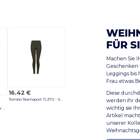
WEIH
FÜR S
Machen Sie I
Geschenken u
Leggings bis 
Frau etwas B
16.42 €
Diese durchd
Tombo Teamsport TL370 - Sports leggings with pocket charcoal
werden ihr d
wichtig sie I
KEOPS SMALL Eco-Friendly Bamboo Lid Scented Candle 120g - GiftRetail MO6612 black
Artikel macht
unserer Kolle
Weihnachtsge