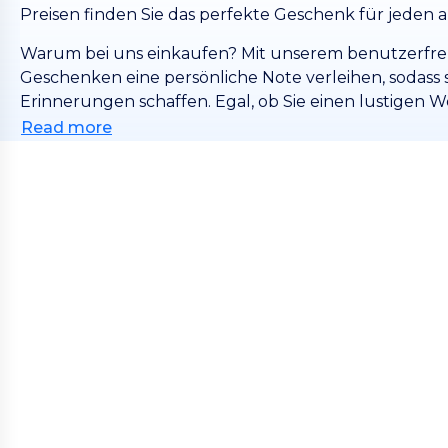
Preisen finden Sie das perfekte Geschenk für jeden au
Warum bei uns einkaufen? Mit unserem benutzerfre
Geschenken eine persönliche Note verleihen, sodass 
Erinnerungen schaffen. Egal, ob Sie einen lustigen 
der immer in Erinnerung bleiben wird, oder eine styli
Read more
überallhin mitnehmen!
Wählen Sie schon vor dem großen Andrang in letzter M
blaue Schaltfläche, entdecken Sie unsere Kollektion
fantastischen Rabatten. Machen Sie diese Weihnach
Geschenken für Ihre Lieben unvergesslich, und kauf