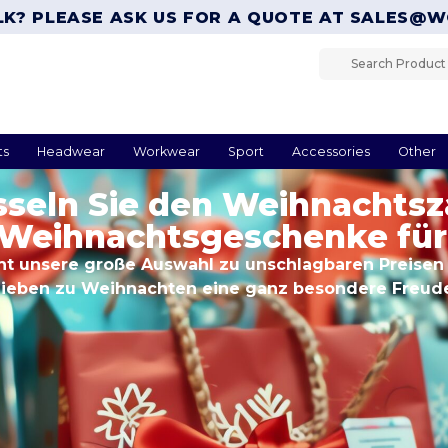
LK? PLEASE ASK US FOR A QUOTE AT
SALES@W
ts
Headwear
Workwear
Sport
Accessories
Other
sseln Sie den Weihnachtsz
Weihnachtsgeschenke für 
ht unsere große Auswahl zu unschlagbaren Preisen 
Lieben zu Weihnachten eine ganz besondere Freude