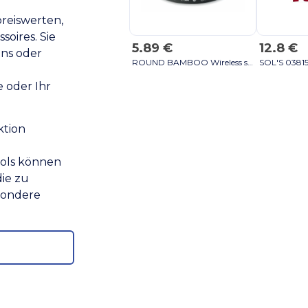
preiswerten,
oires. Sie
5.89 €
12.8 €
ans oder
ROUND BAMBOO Wireless speaker in bamboo - GiftRetail MO9608 black
 oder Ihr
ktion
ools können
die zu
sondere