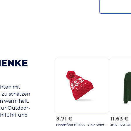
HENKE
hten mit
 zu schätzen
en warm hält.
 für Outdoor-
ohlfühlt und
11.63 €
3.71 €
Beechfield BF456 - Chic Winter Blossom Knit Beanie with Pom Pom black/white