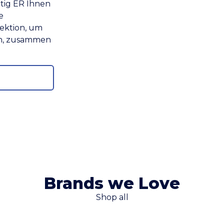
htig ER Ihnen
e
lektion, um
en, zusammen
Brands we Love
Shop all