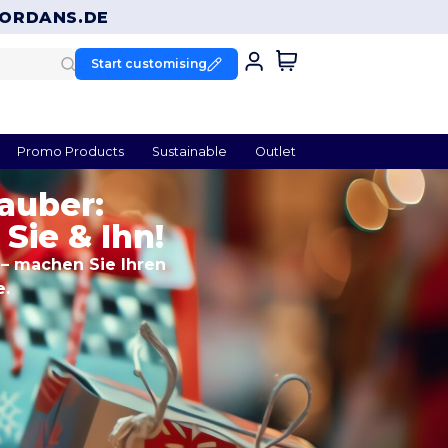
ORDANS.DE
Start customising
Promo Products
Sustainable
Outlet
auber:
Sie & Ihn!
– machen Sie Ihren
.