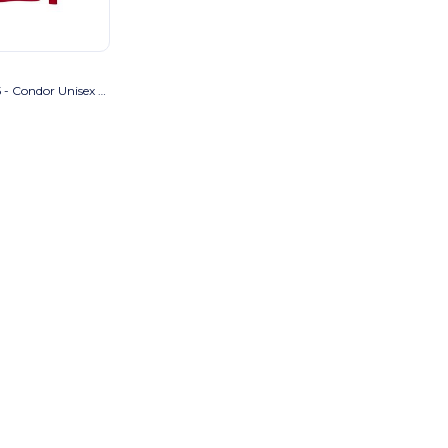
SOL'S 03815 - Condor Unisex Hooded Sweatshirt ash