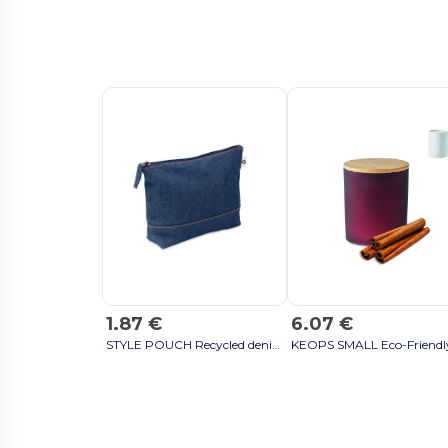
1.87 €
6.07 €
STYLE POUCH Recycled denim cosmetic pouch - GiftRetail MO6421 blue