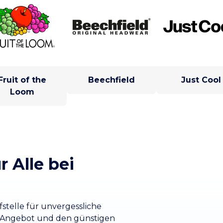
Fruit of the
Beechfield
Just Cool
Loom
r Alle bei
fstelle für unvergessliche
 Angebot und den günstigen