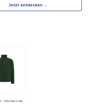
Jetzt entdecken →
JHK JK300M - JHK Men's Versatile Warmth Fleece Jacket bottle green